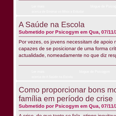
Ler mais
blogue de Psico
acerca de Ensinar os filhos a Estudar
A Saúde na Escola
Submetido por
Psicogym
em Qua, 07/11/
Por vezes, os jovens necessitam de apoio 
capazes de se posicionar de uma forma crí
actualidade, nomeadamente no que diz res
Ler mais
blogue de Psicogym
acerca de A Saúde na Escola
Como proporcionar bons 
família em período de crise
Submetido por
Psicogym
em Qua, 07/11/
A crise, de que tanto se fala, atinge inevit