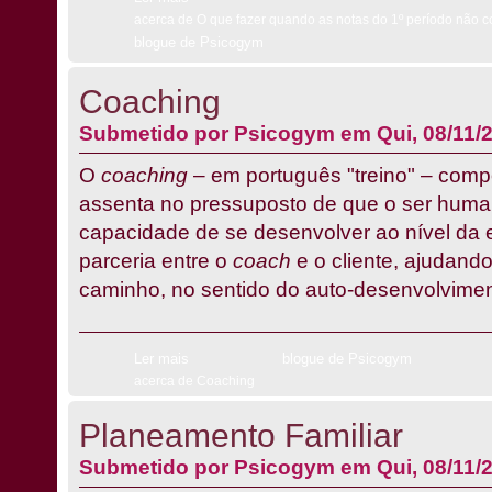
acerca de O que fazer quando as notas do 1º período não
blogue de Psicogym
Coaching
Submetido por
Psicogym
em Qui, 08/11/2
O
coaching
– em português "treino" – comp
assenta no pressuposto de que o ser huma
capacidade de se desenvolver ao nível da 
parceria entre o
coach
e o cliente, ajudando
caminho, no sentido do auto-desenvolvimen
Ler mais
blogue de Psicogym
acerca de Coaching
Planeamento Familiar
Submetido por
Psicogym
em Qui, 08/11/2