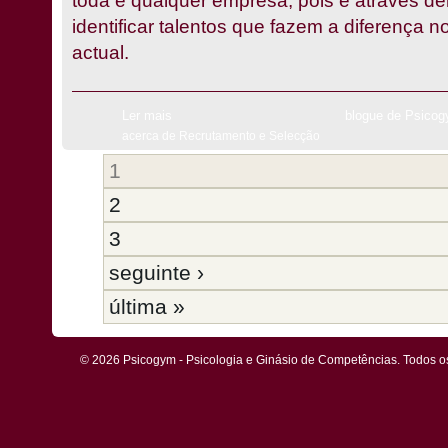
toda e qualquer empresa, pois é através 
identificar talentos que fazem a diferença 
actual.
Ler mais
blogue de Psico
acerca de Recrutamento e Selecção
1
2
3
seguinte ›
última »
© 2026 Psicogym - Psicologia e Ginásio de Competências. Todos os