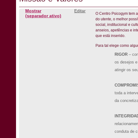
Mostrar
Editar
O Centro Psicogym tem a
(separador ativo)
do utente, o melhor possív
social, institucional e cu
anseios, apetências e in
que está inserido.
Para tal elege como algu
RIGOR
– con
os desejos e
atingir os se
COMPROMI
toda a inter
da concretiz
INTEGRIDA
relacioname
conduta de c