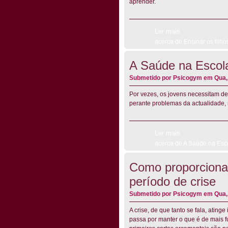
aprender.
Ler mais
acerca de Ensinar os filho
A Saúde na Escol
Submetido por
Psicogym
em Qua, 
Por vezes, os jovens necessitam de
perante problemas da actualidade,
Ler mais
acerca de A Saúde na Esc
Como proporciona
período de crise
Submetido por
Psicogym
em Qua, 
A crise, de que tanto se fala, atin
passa por manter o que é de mais 