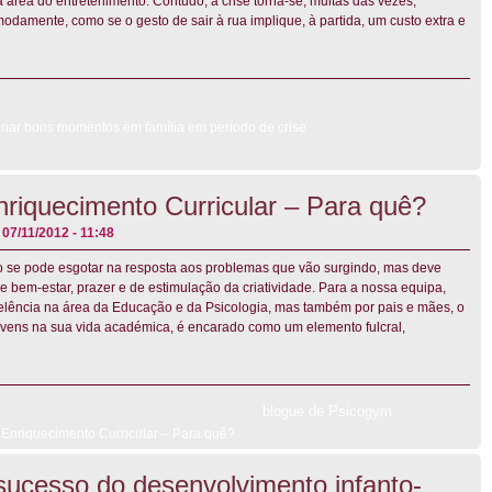
 área do entretenimento. Contudo, a crise torna-se, muitas das vezes,
odamente, como se o gesto de sair à rua implique, à partida, um custo extra e
nar bons momentos em família em período de crise
nriquecimento Curricular – Para quê?
07/11/2012 - 11:48
 se pode esgotar na resposta aos problemas que vão surgindo, mas deve
bem-estar, prazer e de estimulação da criatividade. Para a nossa equipa,
xcelência na área da Educação e da Psicologia, mas também por pais e mães, o
ovens na sua vida académica, é encarado como um elemento fulcral,
blogue de Psicogym
 Enriquecimento Curricular – Para quê?
 sucesso do desenvolvimento infanto-