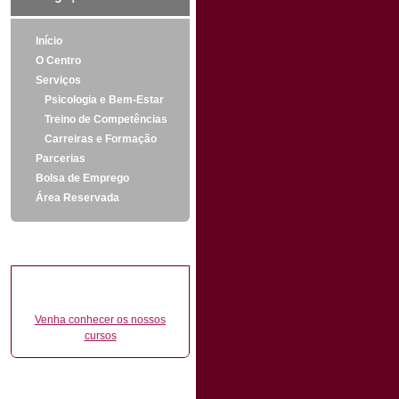
Início
O Centro
Serviços
Psicologia e Bem-Estar
Treino de Competências
Carreiras e Formação
Parcerias
Bolsa de Emprego
Área Reservada
Formação de Formadores
Venha conhecer os nossos
cursos