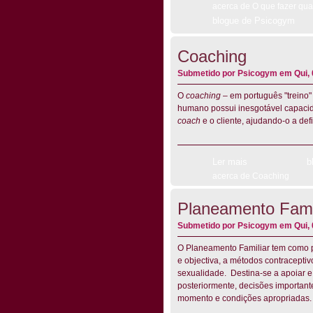
acerca de O que fazer qu
blogue de Psicogym
Coaching
Submetido por
Psicogym
em Qui, 
O
coaching
– em português "treino"
humano possui inesgotável capacid
coach
e o cliente, ajudando-o a def
Ler mais
b
acerca de Coaching
Planeamento Fami
Submetido por
Psicogym
em Qui, 
O Planeamento Familiar tem como pr
e objectiva, a métodos contracepti
sexualidade. Destina-se a apoiar e
posteriormente, decisões important
momento e condições apropriadas.