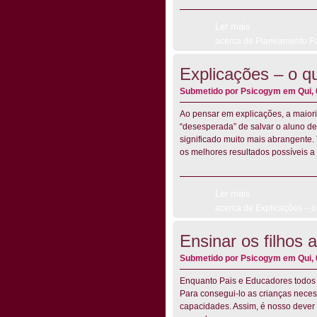
Ler mais
acerca de Planeamento Fa
Explicações – o q
Submetido por
Psicogym
em Qui, 
Ao pensar em explicações, a maiori
“desesperada” de salvar o aluno de
significado muito mais abrangente.
os melhores resultados possíveis a
Ler mais
acerca de Explicações – 
Ensinar os filhos 
Submetido por
Psicogym
em Qui, 
Enquanto Pais e Educadores todos 
Para consegui-lo as crianças nece
capacidades. Assim, é nosso dever c