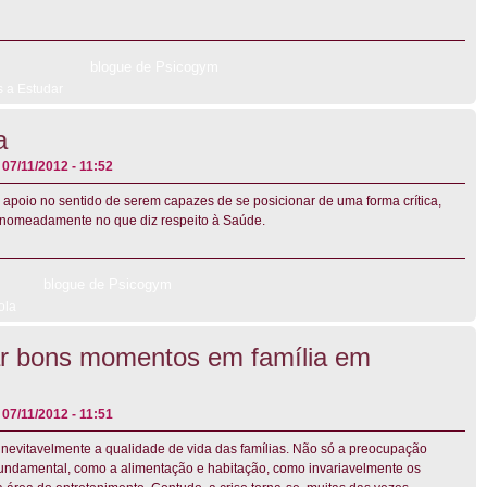
blogue de Psicogym
s a Estudar
a
07/11/2012 - 11:52
 apoio no sentido de serem capazes de se posicionar de uma forma crítica,
 nomeadamente no que diz respeito à Saúde.
blogue de Psicogym
ola
r bons momentos em família em
07/11/2012 - 11:51
ge inevitavelmente a qualidade de vida das famílias. Não só a preocupação
fundamental, como a alimentação e habitação, como invariavelmente os