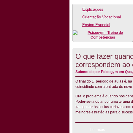
Explicações
Orientação Vocacional
Ensino Especial
O que fazer quand
correspondem ao
Submetido por
Psicogym
em Qua, 
O final do 1º período de aulas é, n
coincidindo com a entrada do novo 
Ora, o problema é quando nos depa
Poder-se-ia optar por uma terapia 
transportar às costas cartazes com
melhores estratégias para o sucess
Ler mais