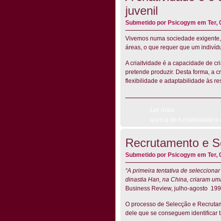
juvenil
Submetido por
Psicogym
em Ter, 
Vivemos numa sociedade exigente, 
áreas, o que requer que um indivíduo
A criaitvidade é a capacidade de cri
pretende produzir. Desta forma, a 
flexibilidade e adaptabilidade às re
Ler mais
acerca de A criatividade e
Recrutamento e S
Submetido por
Psicogym
em Ter, 
“A primeira tentativa de selecciona
dinastia Han, na China, criaram um
Business Review, julho-agosto 199
O processo de Selecção e Recrutam
dele que se conseguem identificar 