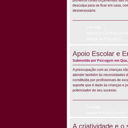
primeiros cortes orçamentais são na
desculpa para se ficar em casa, com
desnecessário.
Ler mais
acerca de Como proporcio
blogue de Psicogym
Apoio Escolar e E
Submetido por
Psicogym
em Qua, 
A preocupação com as crianças não
atender também às necessidades de 
constituída por profissionais de e
suporte que é dado às crianças e j
potenciador do seu sucesso.
Ler mais
acerca de Apoio Escolar e
A criatividade e o