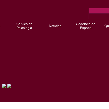
Serviço de
Cedência de
s
Notícias
Qu
Psicologia
Espaço
Psicologia e Bem-Estar
Carreiras e Formação