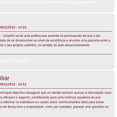
ando as notas do 1º período não correspondem ao que esperávamos?
08/11/2012 - 14:53
 – compõe-se de uma prática que assenta no pressuposto de que o ser
ade de se desenvolver ao nível da excelência e envolve uma parceria entre o
inir o seu próprio caminho, no sentido do auto-desenvolvimento.
logue de Psicogym
liar
08/11/2012 - 14:51
incipal objectivo assegurar que os utentes tenham acesso a informação clara
vos eficazes e seguros, contribuindo para uma vivência saudável da sua
 a informar os indivíduos ou casais sobre conhecimentos úteis para tomar,
es de forma livre e responsável, como por exemplo, planear uma gravidez no