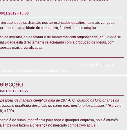
06/11/2012 - 15:30
em que todos os dias são nos apresentados desafios nas mais variadas
 tenha a capacidade de ser criativo, flexível e de se adaptar.
ar, de inventar, de descobrir e de manifestar com originalidade, aquilo que se
criatividade está directamente relacionada com a produção de ideias, com
spostas mais diversificadas.
blogue de Psicogym
 o sucesso do desenvolvimento infanto-juvenil
elecção
06/11/2012 - 15:27
r pessoas de maneira científica data de 207 A. C., quando os funcionários da
a longa e detalhada descrição de cargo para funcionários públicos.”
(Harvard
9, p.109)
ento é de suma importância para toda e qualquer empresa, pois é através
talentos que fazem a diferença no mercado competitivo actual.